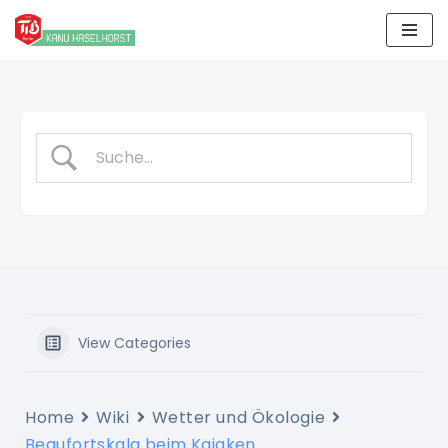
Zum
Inhalt
springen
View Categories
Home
Wiki
Wetter und Ökologie
Beaufortskala beim Kajaken