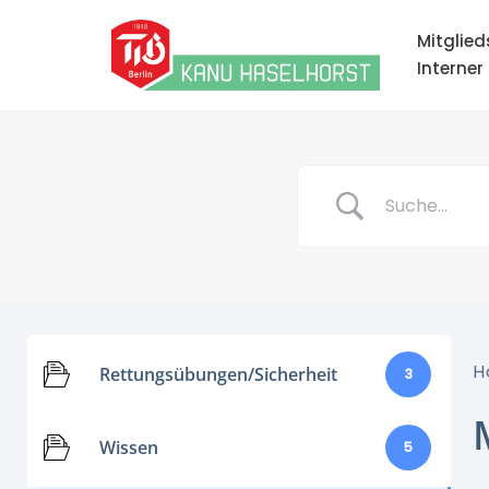
Mitglied
Zum
Interner
Inhalt
springen
H
Rettungsübungen/Sicherheit
3
Wissen
5