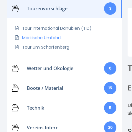
Tourenvorschläge
3
Tour International Danubien (TID)
Märkische Umfahrt
Tour um Scharfenberg
Wetter und Ökologie
6
E
Boote / Material
15
D
Technik
5
S
Vereins Intern
20
S