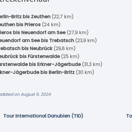
erlin-Britz bis Zeuthen
(22,7 km)
euthen bis Prieros
(24 km)
rieros bis Neuendorf am See
(27,9 km)
euendorf am See bis Trebatsch
(23,9 km)
rebatsch bis Neubrück
(29,8 km)
eubrück bis Fürstenwalde
(25 km)
ürstenwalde bis Erkner-Jägerbude
(31,3 km)
rkner-Jägerbude bis Berlin-Britz
(30 km)
pdated on August 6, 2024
Tour International Danubien (TID)
To