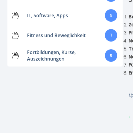
IT, Software, Apps
5
B
Z
P
Fitness und Beweglichkeit
1
N
T
Fortbildungen, Kurse,
6
N
Auszeichnungen
F
E
U