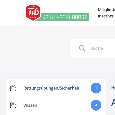
Mitglied
Zum
Interner
Inhalt
springen
H
Rettungsübungen/Sicherheit
1
Wissen
4