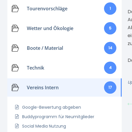
Tourenvorschläge
1
D
A
A
Wetter und Ökologie
5
e
z
Boote / Material
14
D
Technik
4
Up
Vereins Intern
17
Google-Bewertung abgeben
Buddyprogramm für Neumitglieder
Social Media Nutzung