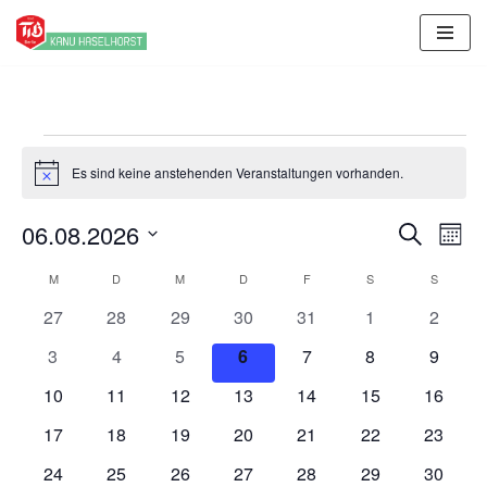
Zum
Inhalt
springen
Es sind keine anstehenden Veranstaltungen vorhanden.
Hinweis
06.08.2026
Veransta
Ver
Suche
Mona
Ans
Suche
Datum
Kalender
M
D
M
D
F
S
S
Nav
wählen.
und
von
0
0
0
0
0
0
0
27
28
29
30
31
1
2
Ansichte
Veranstaltungen
Veranstaltungen
Veranstaltungen
Veranstaltungen
Veranstaltungen
Veranstaltunge
Veranst
Veranstaltungen
0
0
0
0
0
0
0
3
4
5
6
7
8
Navigati
9
Veranstaltungen
Veranstaltungen
Veranstaltungen
Veranstaltungen
Veranstaltungen
Veranstaltunge
Veranst
0
0
0
0
0
0
0
10
11
12
13
14
15
16
Veranstaltungen
Veranstaltungen
Veranstaltungen
Veranstaltungen
Veranstaltungen
Veranstaltungen
Veranst
0
0
0
0
0
0
0
17
18
19
20
21
22
23
Veranstaltungen
Veranstaltungen
Veranstaltungen
Veranstaltungen
Veranstaltungen
Veranstaltungen
Veranst
0
0
0
0
0
0
0
24
25
26
27
28
29
30