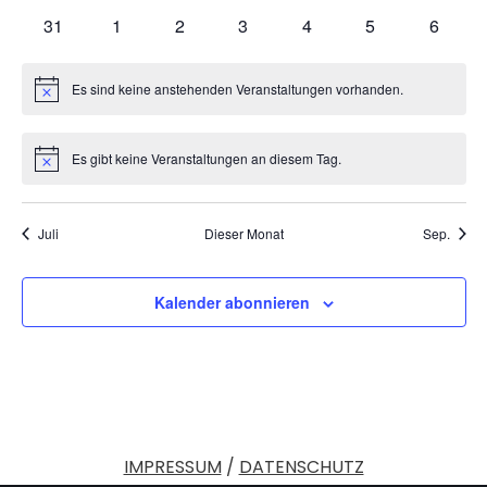
Veranstaltungen
Veranstaltungen
Veranstaltungen
Veranstaltungen
Veranstaltungen
Veranstaltungen
Veranst
0
0
0
0
0
0
0
31
1
2
3
4
5
6
Veranstaltungen
Veranstaltungen
Veranstaltungen
Veranstaltungen
Veranstaltungen
Veranstaltunge
Veranst
Es sind keine anstehenden Veranstaltungen vorhanden.
Hinweis
Es gibt keine Veranstaltungen an diesem Tag.
Hinweis
Juli
Dieser Monat
Sep.
Kalender abonnieren
IMPRESSUM
/
DATENSCHUTZ