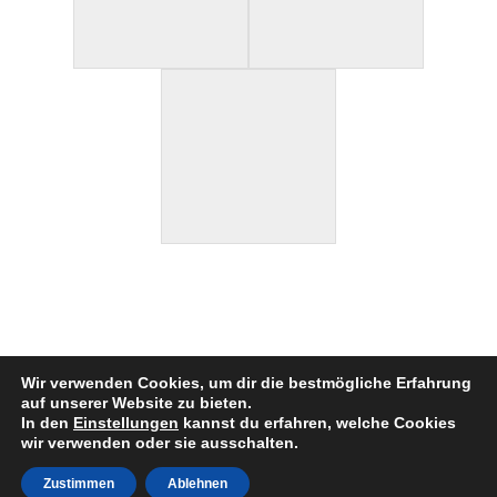
Wir verwenden Cookies, um dir die bestmögliche Erfahrung
auf unserer Website zu bieten.
In den
Einstellungen
kannst du erfahren, welche Cookies
IMPRESSUM
/
DATENSCHUTZ
wir verwenden oder sie ausschalten.
© 2022 TIB KANU HASELHORST DKV Vereins-Nr.: 03-
Zustimmen
Ablehnen