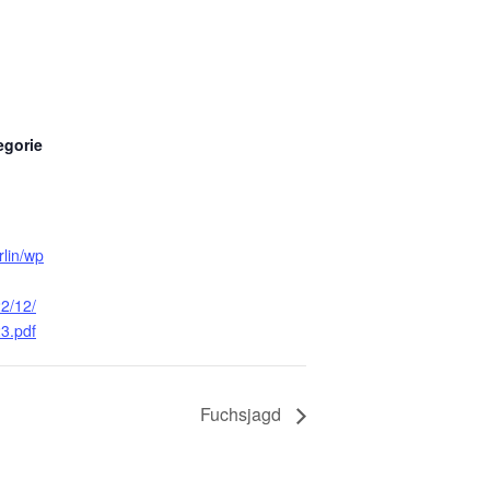
egorie
rlin/wp
2/12/
3.pdf
Fuchsjagd